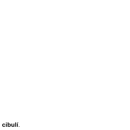
u
cibulí
.