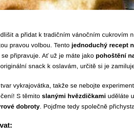
dlišit a přidat k tradičním vánočním cukrovím 
tou pravou volbou. Tento
jednoduchý recept 
 se připravuje. Ať už je máte jako
pohoštění n
originální snack k oslavám, určitě si je zamiluj
tvar vykrajovátka, takže se nebojte experimento
ečení! S těmito
slanými hvězdičkami
uděláte u
ýrové dobroty
. Pojďme tedy společně přichystat
vat: