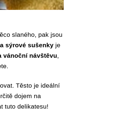
něco slaného, pak jsou
na sýrové sušenky
je
a vánoční návštěvu
,
ete.
vat. Těsto je ideální
rčitě dojem na
 tuto delikatesu!