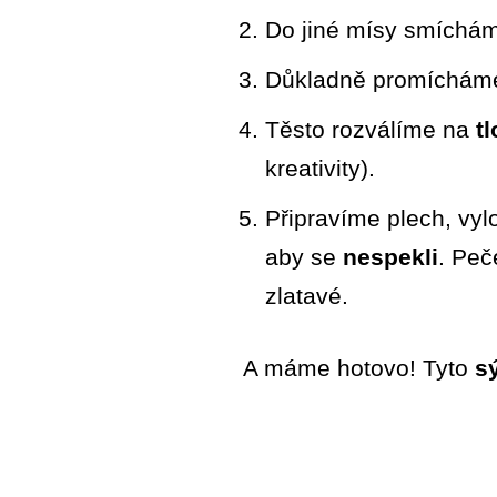
Do jiné mísy smíchá
Důkladně promícháme
Těsto rozválíme na
t
kreativity).
Připravíme plech, vyl
aby se
nespekli
. Peč
zlatavé.
A máme hotovo! Tyto
s