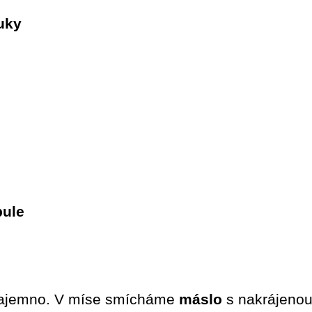
uky
bule
ajemno. V míse smícháme
máslo
s nakrájeno