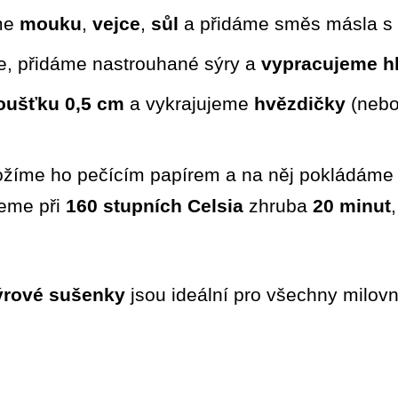
me
mouku
,
vejce
,
sůl
a přidáme směs másla s c
, přidáme nastrouhané sýry a
vypracujeme hl
loušťku 0,5 cm
a vykrajujeme
hvězdičky
(nebo 
ožíme ho pečícím papírem a na něj pokládáme j
eme při
160 stupních Celsia
zhruba
20 minut
ýrové sušenky
jsou ideální pro všechny milov