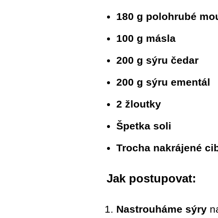
180 g polohrubé mo
100 g másla
200 g sýru čedar
200 g sýru ementál
2 žloutky
Špetka soli
Trocha nakrájené ci
Jak postupovat:
Nastrouháme sýry
n