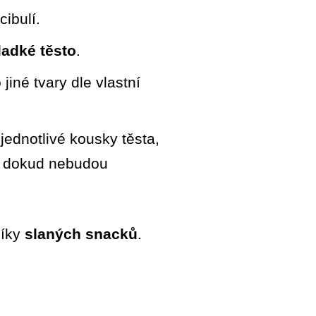
ibulí.
adké těsto
.
jiné tvary dle vlastní
ednotlivé kousky těsta,
, dokud nebudou
níky
slaných snacků
.