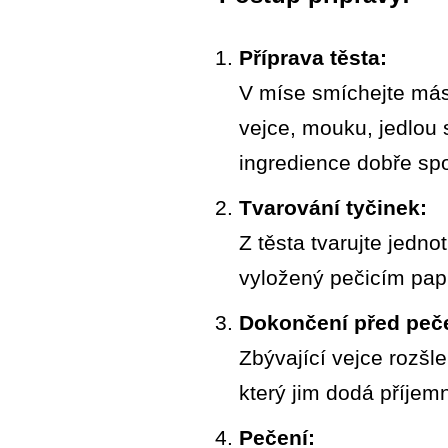
Příprava těsta:
V míse smíchejte másl
vejce, mouku, jedlou 
ingredience dobře spo
Tvarování tyčinek:
Z těsta tvarujte jedno
vyložený pečicím papí
Dokončení před peč
Zbývající vejce rozšl
který jim dodá příjem
Pečení: