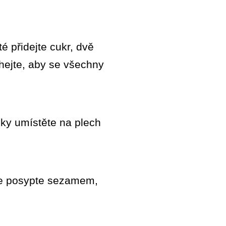
 přidejte cukr, dvě
hejte, aby se všechny
inky umístěte na plech
r je posypte sezamem,