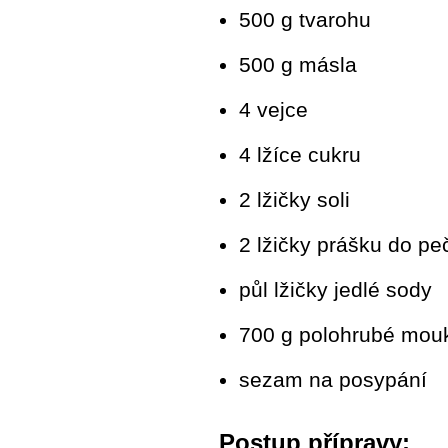
500 g tvarohu
500 g másla
4 vejce
4 lžíce cukru
2 lžičky soli
2 lžičky prášku do pe
půl lžičky jedlé sody
700 g polohrubé mou
sezam na posypání
Postup přípravy: