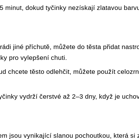
15 minut, dokud tyčinky nezískají zlatavou bar
di jiné příchutě, můžete do těsta přidat nast
y pro vylepšení chuti.
d chcete těsto odlehčit, můžete použít celoz
yčinky vydrží čerstvé až 2–3 dny, když je uch
em jsou vynikající slanou pochoutkou, která si