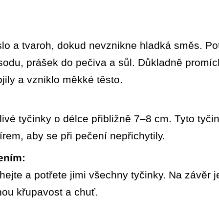
o a tvaroh, dokud nevznikne hladká směs. Poté
sodu, prášek do pečiva a sůl. Důkladně promíc
jily a vzniklo měkké těsto.
tlivé tyčinky o délce přibližně 7–8 cm. Tyto tyč
rem, aby se při pečení nepřichytily.
ením:
ehejte a potřete jimi všechny tyčinky. Na závě
nou křupavost a chuť.