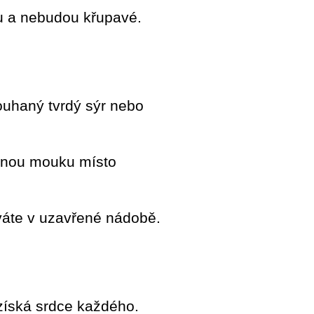
vu a nebudou křupavé.
rouhaný tvrdý sýr nebo
rnnou mouku místo
ováte v uzavřené nádobě.
 získá srdce každého.