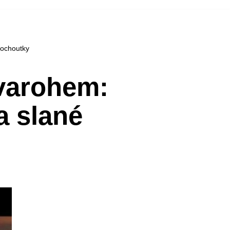
pochoutky
tvarohem:
a slané