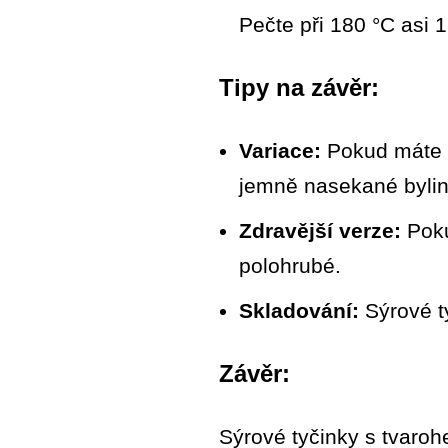
Pečte při 180 °C asi 
Tipy na závěr:
Variace:
Pokud máte rá
jemně nasekané bylink
Zdravější verze:
Poku
polohrubé.
Skladování:
Sýrové t
Závěr:
Sýrové tyčinky s tvaroh