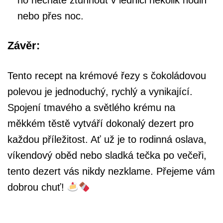
ho necháte ztuhnout v lednici několik hodin
nebo přes noc.
Závěr:
Tento recept na krémové řezy s čokoládovou
polevou je jednoduchý, rychlý a vynikající.
Spojení tmavého a světlého krému na
měkkém těstě vytváří dokonalý dezert pro
každou příležitost. Ať už je to rodinná oslava,
víkendový oběd nebo sladká tečka po večeři,
tento dezert vás nikdy nezklame. Přejeme vám
dobrou chuť!