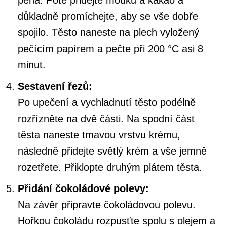
pěna. Poté přidejte mouku a kakao a
důkladně promíchejte, aby se vše dobře
spojilo. Těsto naneste na plech vyložený
pečícím papírem a pečte při 200 °C asi 8
minut.
Sestavení řezů:
Po upečení a vychladnutí těsto podélně
rozřízněte na dvě části. Na spodní část
těsta naneste tmavou vrstvu krému,
následně přidejte světlý krém a vše jemně
rozetřete. Přiklopte druhým plátem těsta.
Přidání čokoládové polevy:
Na závěr připravte čokoládovou polevu.
Hořkou čokoládu rozpusťte spolu s olejem a