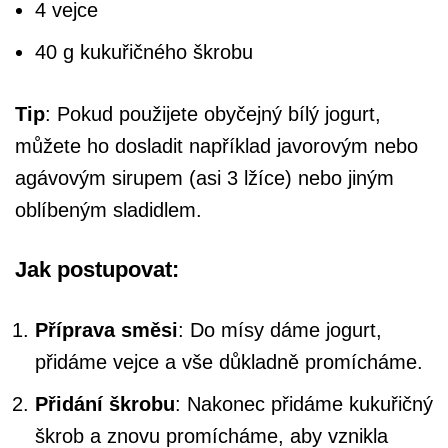
4 vejce
40 g kukuřičného škrobu
Tip
: Pokud použijete obyčejný bílý jogurt,
můžete ho dosladit například javorovým nebo
agávovým sirupem (asi 3 lžíce) nebo jiným
oblíbeným sladidlem.
Jak postupovat:
Příprava směsi
: Do mísy dáme jogurt,
přidáme vejce a vše důkladně promícháme.
Přidání škrobu
: Nakonec přidáme kukuřičný
škrob a znovu promícháme, aby vznikla