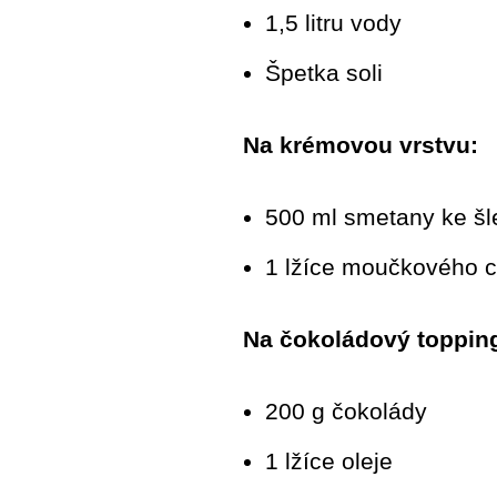
1,5 litru vody
Špetka soli
Na krémovou vrstvu:
500 ml smetany ke šl
1 lžíce moučkového 
Na čokoládový toppin
200 g čokolády
1 lžíce oleje