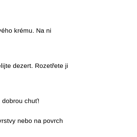
ového krému. Na ni
ijte dezert. Rozetřete ji
e dobrou chuť!
vrstvy nebo na povrch