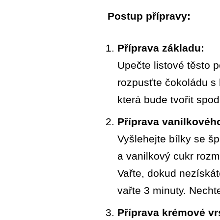
Postup přípravy:
Příprava základu:
Upečte listové těsto 
rozpusťte čokoládu s 
která bude tvořit spod
Příprava vanilkovéh
Vyšlehejte bílky se š
a vanilkový cukr rozmí
Vařte, dokud nezískát
vařte 3 minuty. Nech
Příprava krémové vr