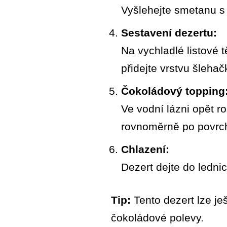
Vyšlehejte smetanu 
Sestavení dezertu:
Na vychladlé listové 
přidejte vrstvu šleha
Čokoládový topping
Ve vodní lázni opět ro
rovnoměrně po povrc
Chlazení:
Dezert dejte do ledni
Tip:
Tento dezert lze je
čokoládové polevy.