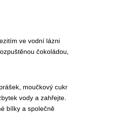
zitím ve vodní lázni
o rozpuštěnou čokoládou,
ý prášek, moučkový cukr
zbytek vody a zahřejte.
né bílky a společně