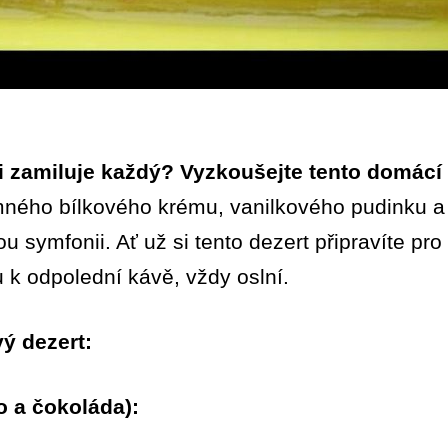
si zamiluje každý? Vyzkoušejte tento domácí
ného bílkového krému, vanilkového pudinku a
 symfonii. Ať už si tento dezert připravíte pro s
 k odpolední kávě, vždy oslní.
ý dezert:
o a čokoláda):