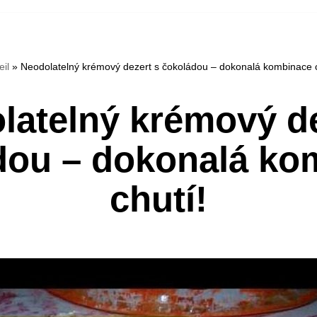
eil
»
Neodolatelný krémový dezert s čokoládou – dokonalá kombinace c
latelný krémový de
dou – dokonalá ko
chutí!