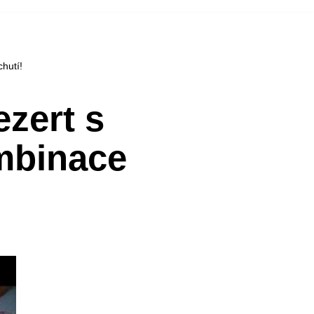
hutí!
zert s
mbinace