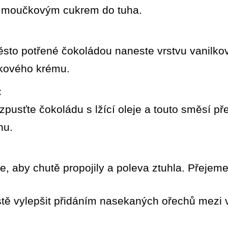
s moučkovým cukrem do tuha.
těsto potřené čokoládou naneste vrstvu vanilk
čkového krému.
:
zpusťte čokoládu s lžící oleje a touto směsí přel
hu.
ce, aby chutě propojily a poleva ztuhla. Přejem
ště vylepšit přidáním nasekaných ořechů mezi 