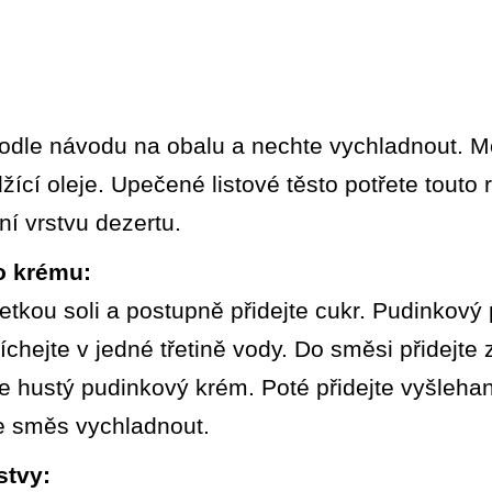
podle návodu na obalu a nechte vychladnout. Me
lžící oleje. Upečené listové těsto potřete tout
ní vrstvu dezertu.
o krému:
petkou soli a postupně přidejte cukr. Pudinkov
chejte v jedné třetině vody. Do směsi přidejte 
e hustý pudinkový krém. Poté přidejte vyšleha
te směs vychladnout.
stvy: