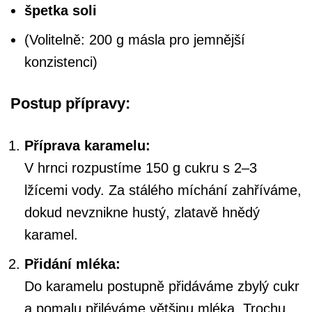
špetka soli
(Volitelně: 200 g másla pro jemnější
konzistenci)
Postup přípravy:
Příprava karamelu:
V hrnci rozpustíme 150 g cukru s 2–3
lžícemi vody. Za stálého míchání zahříváme,
dokud nevznikne hustý, zlatavě hnědý
karamel.
Přidání mléka:
Do karamelu postupně přidáváme zbylý cukr
a pomalu přiléváme většinu mléka. Trochu