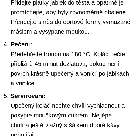
Přidejte plátky jablek do těsta a opatrně je
promíchejte, aby byly rovnoměrně obalené.
Přendejte směs do dortové formy vymazané
máslem a vysypané moukou.
Pečení:
Předehřejte troubu na 180 °C. Koláč pečte
přibližně 45 minut dozlatova, dokud není
povrch krásně upečený a vonící po jablkách
a vanilce.
Servírování:
Upečený koláč nechte chvíli vychladnout a
posypte moučkovým cukrem. Nejlépe
chutná ještě vlažný s šálkem dobré kávy
nebo čaje.