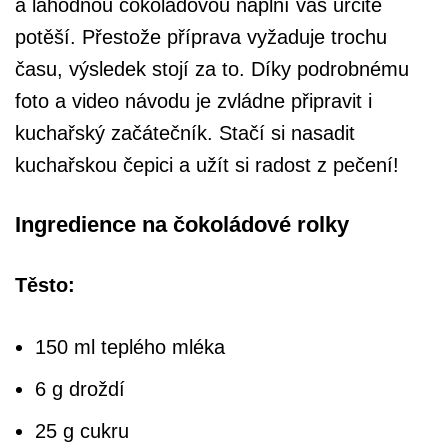
a lahodnou čokoládovou náplní vás určitě
potěší. Přestože příprava vyžaduje trochu
času, výsledek stojí za to. Díky podrobnému
foto a video návodu je zvládne připravit i
kuchařský začátečník. Stačí si nasadit
kuchařskou čepici a užít si radost z pečení!
Ingredience na čokoládové rolky
Těsto:
150 ml teplého mléka
6 g droždí
25 g cukru