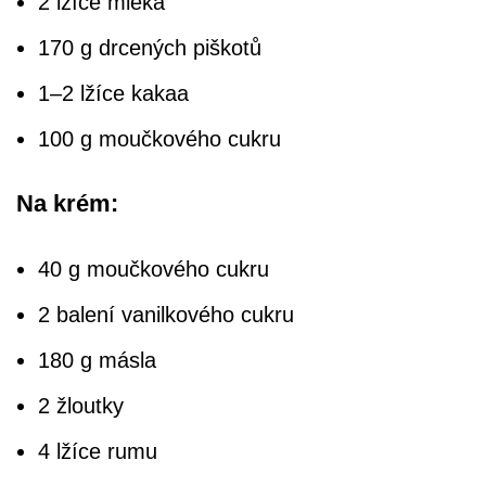
2 lžíce mléka
170 g drcených piškotů
1–2 lžíce kakaa
100 g moučkového cukru
Na krém:
40 g moučkového cukru
2 balení vanilkového cukru
180 g másla
2 žloutky
4 lžíce rumu