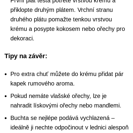
První plát těsta potřete vrstvou krému a
přiklopte druhým plátem. Vrchní stranu
druhého plátu pomažte tenkou vrstvou
krému a posypte kokosem nebo ořechy pro
dekoraci.
Tipy na závěr:
Pro extra chuť můžete do krému přidat pár
kapek rumového aroma.
Pokud nemáte vlašské ořechy, lze je
nahradit lískovými ořechy nebo mandlemi.
Buchta se nejlépe podává vychlazená –
ideálně ji nechte odpočinout v lednici alespoň