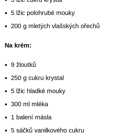
5 lžic polohrubé mouky
200 g mletých vlašských ořechů
Na krém:
9 žloutků
250 g cukru krystal
5 lžic hladké mouky
300 ml mléka
1 balení másla
5 sáčků vanilkového cukru