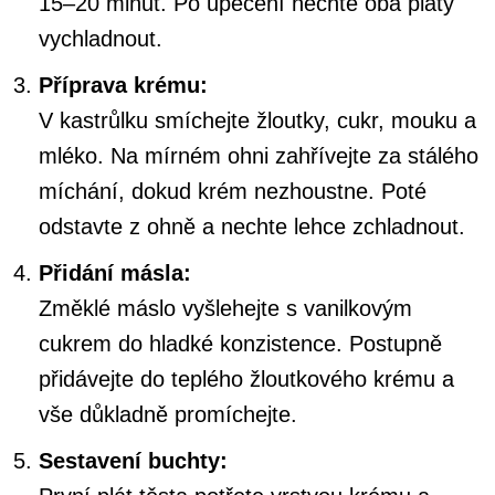
15–20 minut. Po upečení nechte oba pláty
vychladnout.
Příprava krému:
V kastrůlku smíchejte žloutky, cukr, mouku a
mléko. Na mírném ohni zahřívejte za stálého
míchání, dokud krém nezhoustne. Poté
odstavte z ohně a nechte lehce zchladnout.
Přidání másla:
Změklé máslo vyšlehejte s vanilkovým
cukrem do hladké konzistence. Postupně
přidávejte do teplého žloutkového krému a
vše důkladně promíchejte.
Sestavení buchty: