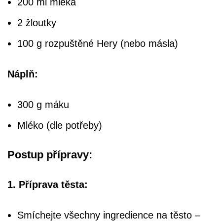
200 ml mléka
2 žloutky
100 g rozpuštěné Hery (nebo másla)
Náplň:
300 g máku
Mléko (dle potřeby)
Postup přípravy:
1. Příprava těsta:
Smíchejte všechny ingredience na těsto –