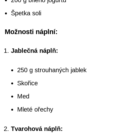
200 g bílého jogurtu
Špetka soli
Možnosti náplní:
Jablečná náplň:
250 g strouhaných jablek
Skořice
Med
Mleté ořechy
Tvarohová náplň: