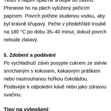
Těsto s náplní opatrně srolujte do závinu.
Přeneste ho na plech vyložený pečicím
papírem. Povrch potřete studenou vodou, aby
byl krásně křupavý. Pečte v předehřáté troubě
na 180 °C po dobu 35–40 minut, dokud povrch
nebude zlatavý.
5. Zdobení a podávání
Po vychladnutí závin posypte cukrem ze stévie
smíchaným s kokosem, kakaovým práškem
nebo nastrouhanou hořkou čokoládou.
Podávejte k odpolední kávě nebo jako zdravou
svačinu.
Tipy na vylepšení: